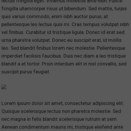
lectus fringilla eget. Vivamus molestie ante nibh. Fusce
fringilla ullamcorper risus ut bibendum. Sed mattis, turpis
quis varius commodo, enim nibh auctor purus, at
pellentesque leo lectus quis mi. Cras tempus volutpat nibh
vel finibus. Curabitur id tristique ligula. Donec id erat sed
urna pharetra volutpat. Donec eu suscipit erat, id mollis
leo. Sed blandit finibus lorem nec molestie. Pellentesque
imperdiet facilisis faucibus. Duis nec diam a leo tristique
blandit a et tortor. Proin interdum elit in nisl convallis, sed
suscipit purus feugiat.
Lorem ipsum dolor sit amet, consectetur adipiscing elit.
Quisque scelerisque lectus non pharetra molestie. Sed
nec magna in felis blandit scelerisque rutrum at sem.
Aenean condimentum mauris mi, tristique eleifend ante