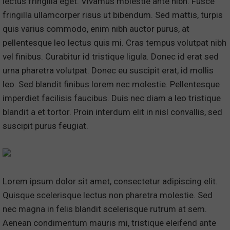
lectus fringilla eget. Vivamus molestie ante nibh. Fusce
fringilla ullamcorper risus ut bibendum. Sed mattis, turpis
quis varius commodo, enim nibh auctor purus, at
pellentesque leo lectus quis mi. Cras tempus volutpat nibh
vel finibus. Curabitur id tristique ligula. Donec id erat sed
urna pharetra volutpat. Donec eu suscipit erat, id mollis
leo. Sed blandit finibus lorem nec molestie. Pellentesque
imperdiet facilisis faucibus. Duis nec diam a leo tristique
blandit a et tortor. Proin interdum elit in nisl convallis, sed
suscipit purus feugiat.
Lorem ipsum dolor sit amet, consectetur adipiscing elit.
Quisque scelerisque lectus non pharetra molestie. Sed
nec magna in felis blandit scelerisque rutrum at sem.
Aenean condimentum mauris mi, tristique eleifend ante